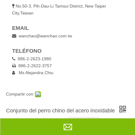
No.50-3, Pih-Dau-Li Tamsui District, New Taipei

City,Taiwan
EMAIL
wanchao@wanchao.com.tw

TELÉFONO
886-2-2623-1980

886-2-2622-3757

Ms Alejandra Chiu
