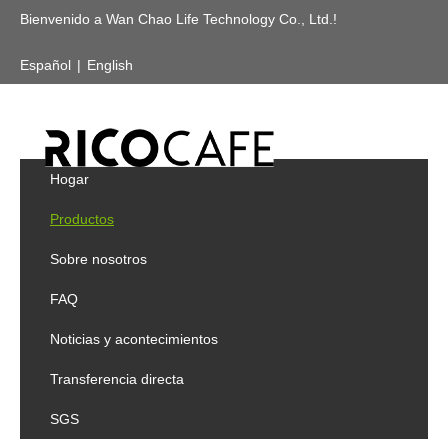
Bienvenido a Wan Chao Life Technology Co., Ltd.!
Español
|
English
Usted está aquí:
Home
»
Products
»
Frasco
»
Matraz
de la cadera del acero inoxidable
Contacto
DIRECCIONAMIENTO
No.50-3, Pih-Dau-Li Tamsui District, New Taipei
