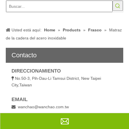
City,Taiwan
EMAIL
wanchao@wanchao.com.tw

TELÉFONO
886-2-2623-1980

886-2-2622-3757

Ms Alejandra Chiu

Compartir con:
Matraz de la cadera del acero inoxidable
Cantidad: