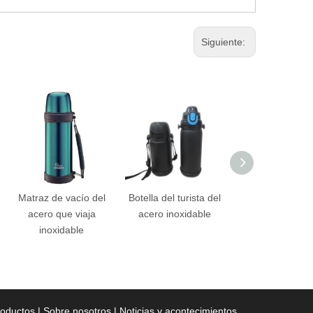
Siguiente:
Matraz de vacío del
Botella del turista del
Matraz de vací
acero que viaja
acero inoxidable
acero que via
inoxidable
inoxidable
roductos
|
Sobre nosotros
|
Noticias y acontecimientos