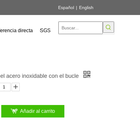
Español
|
English
erencia directa
SGS
el acero inoxidable con el bucle
Añadir al carrito