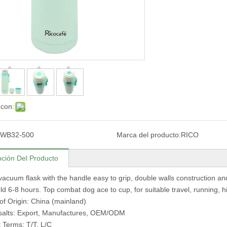
 con:
WB32-500
Marca del producto:
RICO
pción Del Producto
 vacuum flask with the handle easy to grip, double walls construction a
old 6-8 hours. Top combat dog ace to cup, for suitable travel, running, h
of Origin: China (mainland)
salts: Export, Manufactures, OEM/ODM
Terms: T/T, L/C