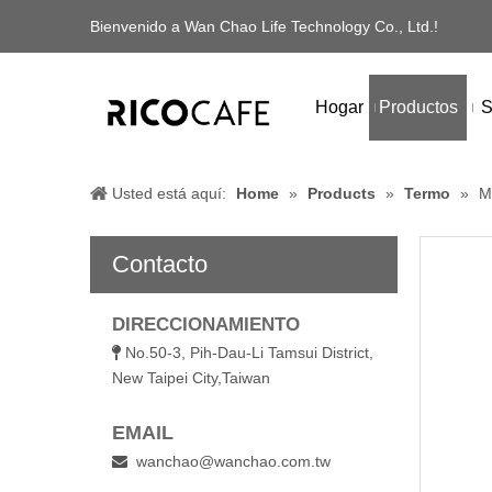
Bienvenido a Wan Chao Life Technology Co., Ltd.!
Hogar
Productos
S
Usted está aquí:
Home
»
Products
»
Termo
»
M
Contacto
DIRECCIONAMIENTO
No.50-3, Pih-Dau-Li Tamsui District,

New Taipei City,Taiwan
EMAIL
wanchao@wanchao.com.tw
