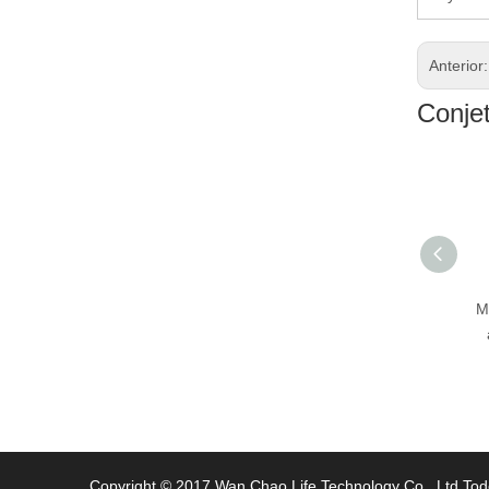
Anterior
Conje
Matraz de vacío del
M
acero inoxidable con
la maneta 430ml
750ml
Copyright © 2017 Wan Chao Life Technology Co., Ltd.Tod