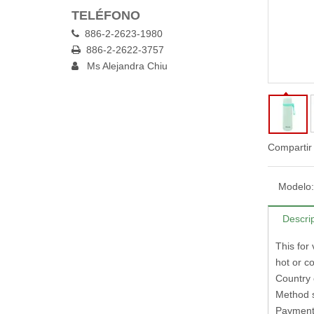
TELÉFONO
886-2-2623-1980

886-2-2622-3757

Ms Alejandra Chiu

Compartir
Modelo:
Descri
This for
hot or c
Country 
Method 
Payment 