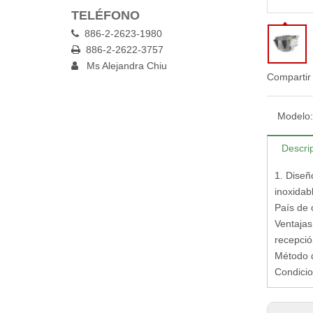
TELÉFONO
886-2-2623-1980

886-2-2622-3757

Ms Alejandra Chiu

Compartir
Modelo:
Descri
1. Diseñ
inoxidab
País de 
Ventajas 
recepció
Método d
Condicio