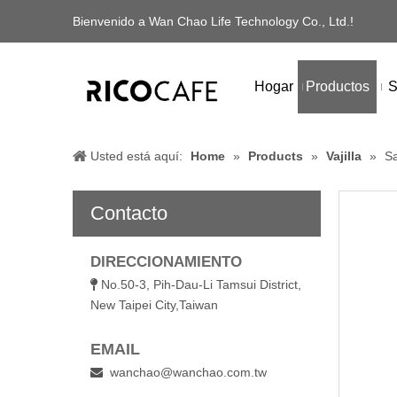
Bienvenido a Wan Chao Life Technology Co., Ltd.!
Hogar
Productos
S
Usted está aquí:
Home
»
Products
»
Vajilla
»
Sa
Contacto
DIRECCIONAMIENTO
No.50-3, Pih-Dau-Li Tamsui District,

New Taipei City,Taiwan
EMAIL
wanchao@wanchao.com.tw
