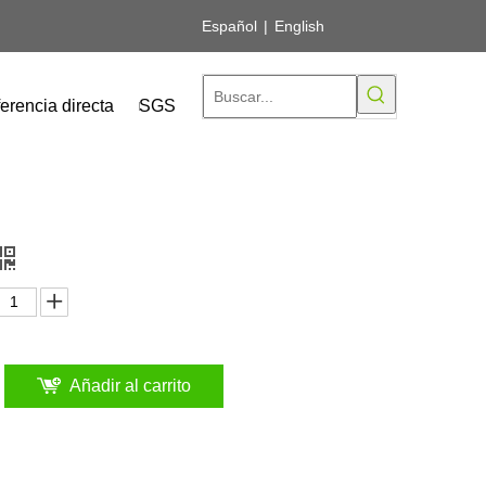
Español
|
English
erencia directa
SGS
Añadir al carrito