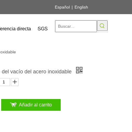
Español
|
English
erencia directa
SGS
noxidable
o del vacío del acero inoxidable
Añadir al carrito