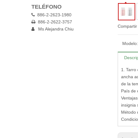
TELÉFONO
886-2-2623-1980

886-2-2622-3757

Compartir
Ms Alejandra Chiu

Modelo:
Descri
1. Tarro
ancha adi
de la te
País de 
Ventajas 
insignia
Método d
Condicio