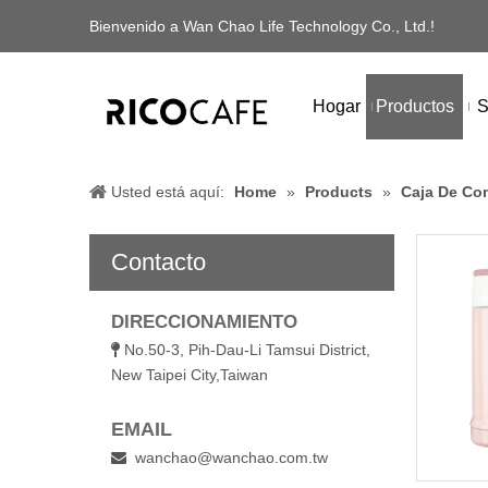
Bienvenido a Wan Chao Life Technology Co., Ltd.!
Hogar
Productos
S
Usted está aquí:
Home
»
Products
»
Caja De Co
Contacto
DIRECCIONAMIENTO
No.50-3, Pih-Dau-Li Tamsui District,

New Taipei City,Taiwan
EMAIL
wanchao@wanchao.com.tw
