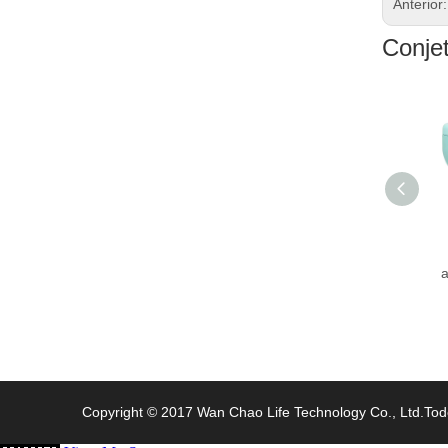
Anterior
Conje
600ml contenedor de
alimentos de acero
inoxidable aislado con
a
mango
Copyright © 2017 Wan Chao Life Technology Co., Ltd.Tod