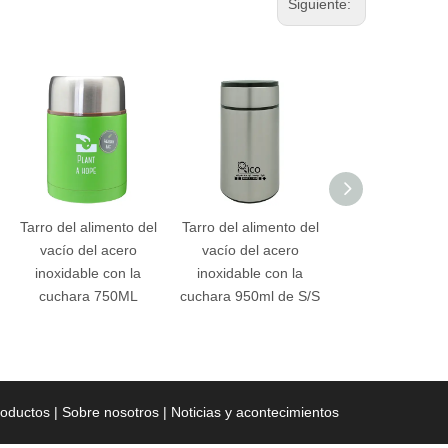
Siguiente:
Tarro del alimento del
Tarro del alimento del
Tarro del alimen
vacío del acero
vacío del acero
vacío del ace
inoxidable con la
inoxidable con la
inoxidable con
cuchara 750ML
cuchara 950ml de S/S
cuchara 750ml d
roductos
|
Sobre nosotros
|
Noticias y acontecimientos