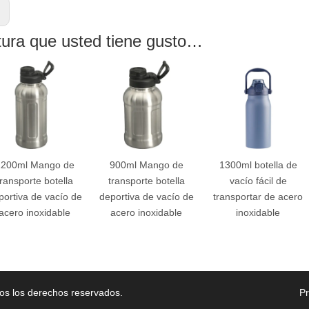
:
tura que usted tiene gusto…
1200ml Mango de
900ml Mango de
1300ml botella de
transporte botella
transporte botella
vacío fácil de
portiva de vacío de
deportiva de vacío de
transportar de acero
acero inoxidable
acero inoxidable
inoxidable
os los derechos reservados.
P