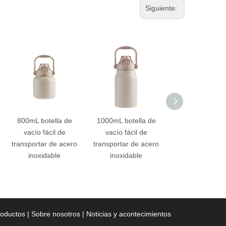
Siguiente:
800mL botella de
1000mL botella de
128oz botella 
vacío fácil de
vacío fácil de
de vacío de a
transportar de acero
transportar de acero
inoxidable
inoxidable
inoxidable
roductos
|
Sobre nosotros
|
Noticias y acontecimientos