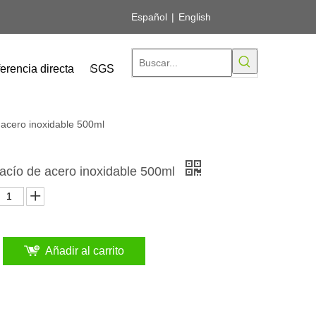
Español
|
English
erencia directa
SGS
 acero inoxidable 500ml
vacío de acero inoxidable 500ml
Añadir al carrito