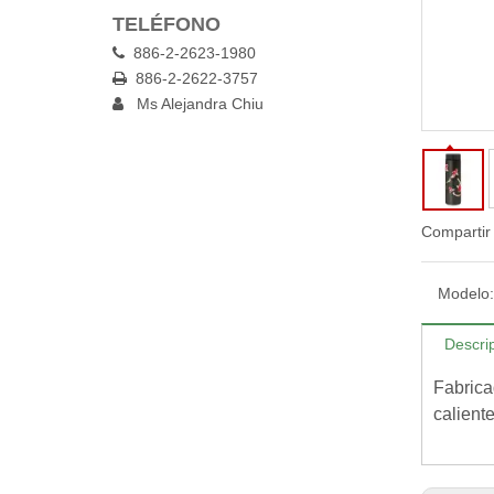
TELÉFONO
886-2-2623-1980

886-2-2622-3757

Ms Alejandra Chiu

Compartir
Modelo:
Descri
Fabrica
calient