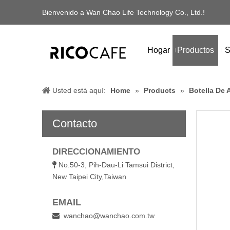
Bienvenido a Wan Chao Life Technology Co., Ltd.!
Hogar
Productos
S
Usted está aquí:
Home
»
Products
»
Botella De 
Contacto
DIRECCIONAMIENTO
No.50-3, Pih-Dau-Li Tamsui District,

New Taipei City,Taiwan
EMAIL
wanchao@wanchao.com.tw
