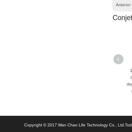
Anterior
Conje
1500ml Mango de
transporte botella
deportiva de vacío de
de
acero inoxidable
Copyright © 2017 Wan Chao Life Technology Co., Ltd.Tod