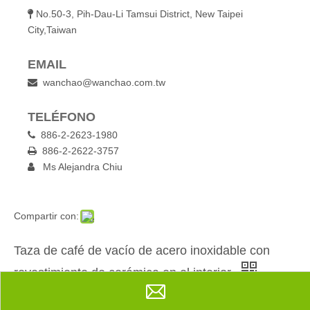
No.50-3, Pih-Dau-Li Tamsui District, New Taipei

City,Taiwan
EMAIL
wanchao@wanchao.com.tw

TELÉFONO
886-2-2623-1980

886-2-2622-3757

Ms Alejandra Chiu

Compartir con:
Taza de café de vacío de acero inoxidable con
revestimiento de cerámica en el interior
Cantidad: