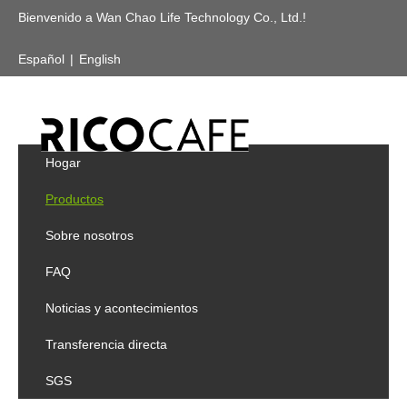
Bienvenido a Wan Chao Life Technology Co., Ltd.!
Español
|
English
Usted está aquí:
Home
»
Products
»
Utensilios De
Café
»
Jarra De Café
»
Crisol 650ml del café del vacío del
acero inoxidable
Contacto
DIRECCIONAMIENTO