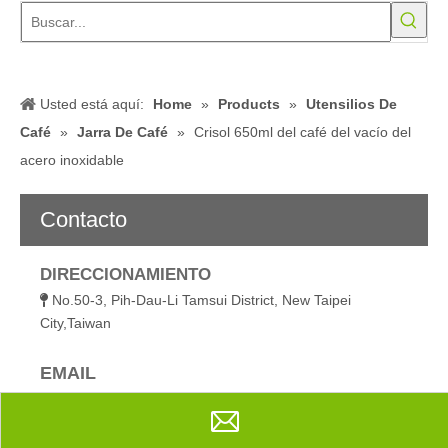
No.50-3, Pih-Dau-Li Tamsui District, New Taipei

City,Taiwan
EMAIL
wanchao@wanchao.com.tw

TELÉFONO
886-2-2623-1980

886-2-2622-3757

Ms Alejandra Chiu

Compartir con:
Crisol 650ml del café del vacío del acero
inoxidable
Cantidad: