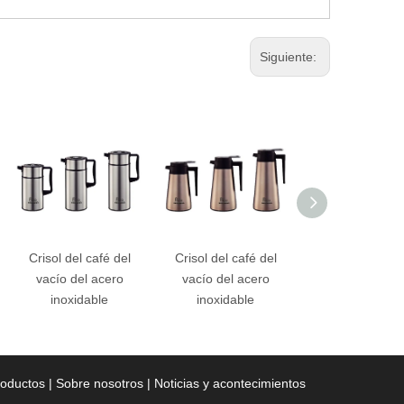
Siguiente:
Crisol del café del
Crisol del café del
Crisol del café
vacío del acero
vacío del acero
vacío del ace
inoxidable
inoxidable
inoxidable
roductos
|
Sobre nosotros
|
Noticias y acontecimientos