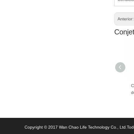
Anterior
Conje
Crisol 650ml del café
C
del vacío del acero
d
inoxidable
Copyright © 2017 Wan Chao Life Technology Co., Ltd.Tod