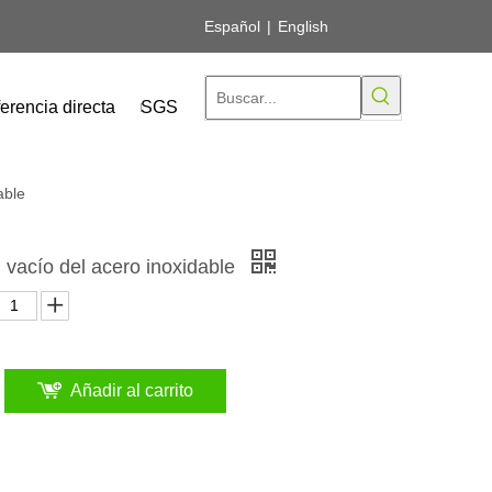
Español
|
English
erencia directa
SGS
able
l vacío del acero inoxidable
Añadir al carrito