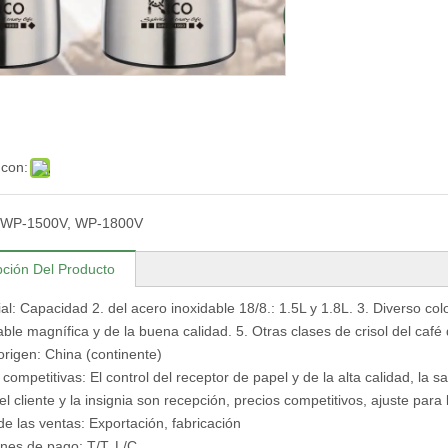
 con:
WP-1500V, WP-1800V
pción Del Producto
ial: Capacidad 2. del acero inoxidable 18/8.: 1.5L y 1.8L. 3. Diverso co
able magnífica y de la buena calidad. 5. Otras clases de crisol del café
origen: China (continente)
 competitivas: El control del receptor de papel y de la alta calidad, la 
el cliente y la insignia son recepción, precios competitivos, ajuste par
e las ventas: Exportación, fabricación
nes de pago: T/T, L/C