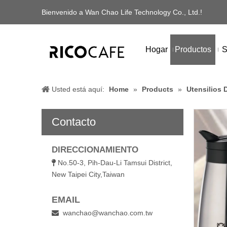
Bienvenido a Wan Chao Life Technology Co., Ltd.!
Hogar
Productos
S
Usted está aquí:
Home
»
Products
»
Utensilios 
Contacto
DIRECCIONAMIENTO
No.50-3, Pih-Dau-Li Tamsui District,

New Taipei City,Taiwan
EMAIL
wanchao@wanchao.com.tw
