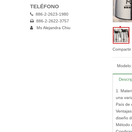
TELÉFONO
886-2-2623-1980

886-2-2622-3757

Ms Alejandra Chiu

Compartir
Modelo:
Descri
1. Mater
una vari
País de 
Ventajas
diseño d
Método d
Condicio