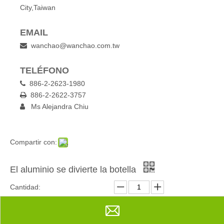
City,Taiwan
EMAIL
wanchao@wanchao.com.tw

TELÉFONO
886-2-2623-1980

886-2-2622-3757

Ms Alejandra Chiu

Compartir con:
El aluminio se divierte la botella
Cantidad: