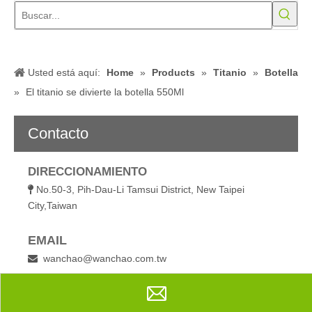
City,Taiwan
EMAIL
wanchao@wanchao.com.tw

TELÉFONO
886-2-2623-1980

886-2-2622-3757

Ms Alejandra Chiu
