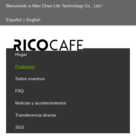
Bienvenido a Wan Chao Life Technology Co., Ltd.!
Español
|
English
Usted está aquí:
Home
»
Products
»
Titanio
»
Botella
»
El titanio se divierte la botella 550Ml
Contacto
DIRECCIONAMIENTO
No.50-3, Pih-Dau-Li Tamsui District, New Taipei
