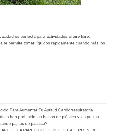
pacidad es perfecta para actividades al aire libre,
cha te permite tomar líquidos rápidamente cuando más los
cicio Para Aumentar Tu Aptitud Cardiorrespiratoria
ses han prohibido las bolsas de plástico y las pajitas.
ando pajitas de plástico?
TAZA DE CAFÉ DE LA PARED DEL DOBLE DEL ACERO INOXIDABLE - WM-79-SS