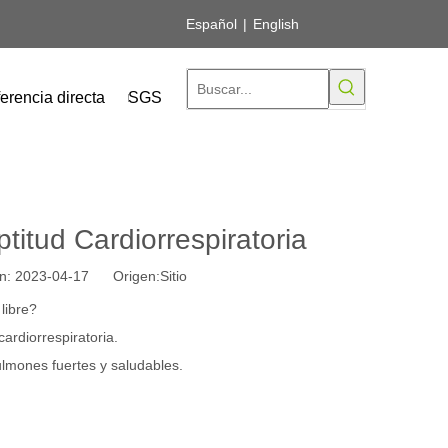
Español
|
English
erencia directa
SGS
titud Cardiorrespiratoria
ión: 2023-04-17 Origen:
Sitio
libre?
ardiorrespiratoria.
lmones fuertes y saludables.