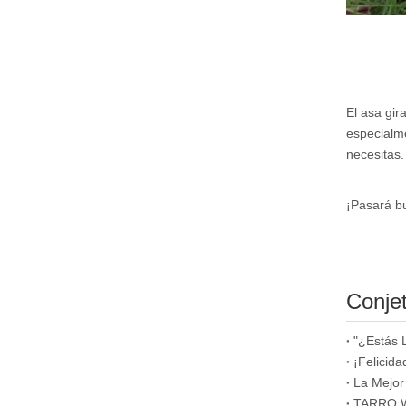
El asa gir
especialme
necesitas.
¡Pasará b
Conje
"¿Estás 
¡Felicida
La Mejor