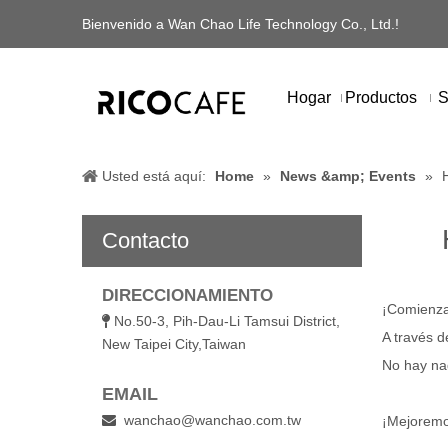
Bienvenido a Wan Chao Life Technology Co., Ltd.!
Hogar
Productos
S
Usted está aquí:
Home
»
News &amp; Events
»
Contacto
DIRECCIONAMIENTO
¡Comienza 
No.50-3, Pih-Dau-Li Tamsui District,

A través d
New Taipei City,Taiwan
No hay nad
EMAIL
wanchao@wanchao.com.tw

¡Mejoremos