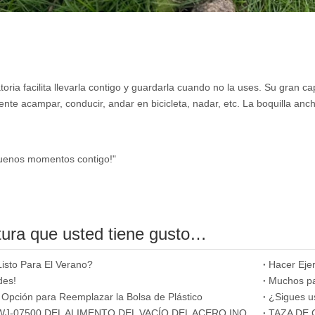
atoria facilita llevarla contigo y guardarla cuando no la uses. Su gran ca
nte acampar, conducir, andar en bicicleta, nadar, etc. La boquilla an
uenos momentos contigo!"
tura que usted tiene gusto…
Listo Para El Verano?
Hacer Ejer
des!
Muchos paí
 Opción para Reemplazar la Bolsa de Plástico
¿Sigues us
TARRO WJ-07500 DEL ALIMENTO DEL VACÍO DEL ACERO INOXIDABLE