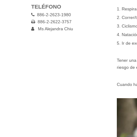
TELÉFONO
1. Respir
886-2-2623-1980

2. Correr/t
886-2-2622-3757

3. Ciclism
Ms Alejandra Chiu

4. Natació
5. Ir de ex
Tener una 
riesgo de 
Cuando ha