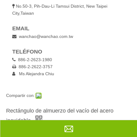
No.50-3, Pih-Dau-Li Tamsui District, New Taipei

City,Taiwan
EMAIL
wanchao@wanchao.com.tw

TELÉFONO
886-2-2623-1980

886-2-2622-3757

Ms Alejandra Chiu

Compartir con:
Rectángulo de almuerzo del vacío del acero
inoxidable
Cantidad: