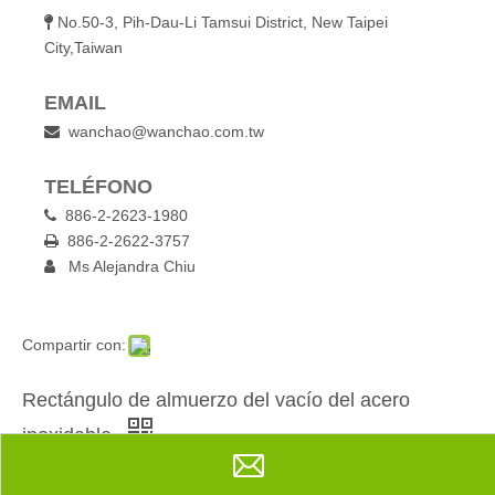
No.50-3, Pih-Dau-Li Tamsui District, New Taipei

City,Taiwan
EMAIL
wanchao@wanchao.com.tw

TELÉFONO
886-2-2623-1980

886-2-2622-3757

Ms Alejandra Chiu

Compartir con:
Rectángulo de almuerzo del vacío del acero
inoxidable
Cantidad: