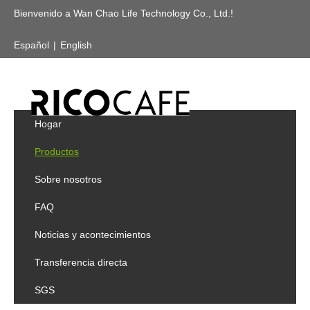
Bienvenido a Wan Chao Life Technology Co., Ltd.!
Español
|
English
Usted está aquí:
Home
»
Products
»
Botella De Acero
Inoxidable
»
Botella De Aislado
»
Stainless Steel Single
Wall Sports Bottle With Straw
Contacto
DIRECCIONAMIENTO