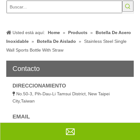
No.50-3, Pih-Dau-Li Tamsui District, New Taipei

City,Taiwan
EMAIL
wanchao@wanchao.com.tw

TELÉFONO
886-2-2623-1980

886-2-2622-3757

Ms Alejandra Chiu

Compartir con:
Stainless Steel Single Wall Sports Bottle With
Straw
Cantidad: