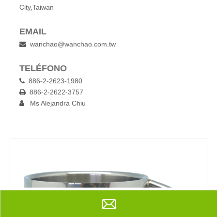
City,Taiwan
EMAIL
wanchao@wanchao.com.tw

TELÉFONO
886-2-2623-1980

886-2-2622-3757

Ms Alejandra Chiu

Compartir con:
Taza de café del acero inoxidable
Cantidad: