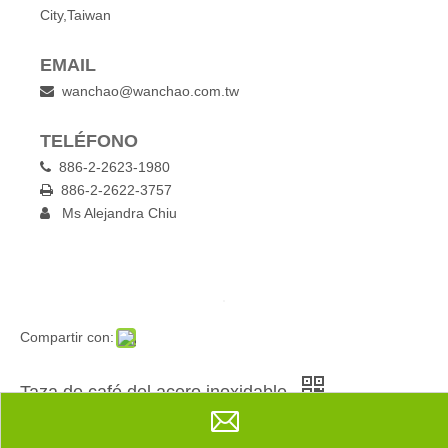
City,Taiwan
EMAIL
wanchao@wanchao.com.tw

TELÉFONO
886-2-2623-1980

886-2-2622-3757

Ms Alejandra Chiu

Compartir con:
Taza de café del acero inoxidable
Cantidad: