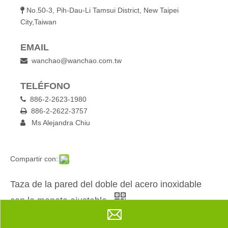
No.50-3, Pih-Dau-Li Tamsui District, New Taipei

City,Taiwan
EMAIL
wanchao@wanchao.com.tw

TELÉFONO
886-2-2623-1980

886-2-2622-3757

Ms Alejandra Chiu

Compartir con:
Taza de la pared del doble del acero inoxidable
con la maneta ajustable
Cantidad: