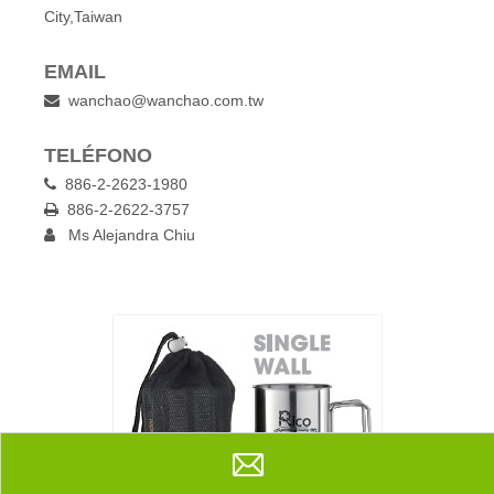
City,Taiwan
EMAIL
wanchao@wanchao.com.tw

TELÉFONO
886-2-2623-1980

886-2-2622-3757

Ms Alejandra Chiu
