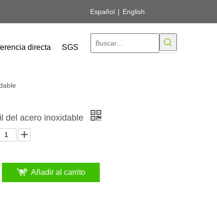
Español
|
English
erencia directa
SGS
idable
l del acero inoxidable
Añadir al carrito