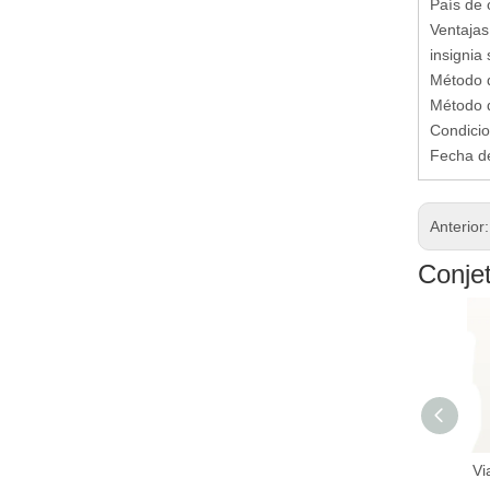
País de 
Ventajas 
insignia
Método d
Método d
Condicio
Fecha de
Anterior
Conje
Vi