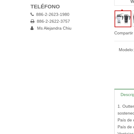
TELÉFONO
886-2-2623-1980

886-2-2622-3757

Ms Alejandra Chiu

Compartir
Modelo:
Descri
1. Outte
sostened
País de 
País de 
Ventajas