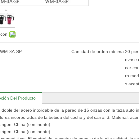
 con:
WM-3A-SP
Cantidad de orden mínima:
20 pies
nvase (
car con
ro mod
s acept
pción Del Producto
r doble del acero inoxidable de la pared de 16 onzas con la taza auto in
ores incorporados de la bebida del coche y del carro. 3. Material: acero
origen: China (continente)
origen: China (continente)
 competitivas: El control del receptor de papel y de la alta calidad, la 