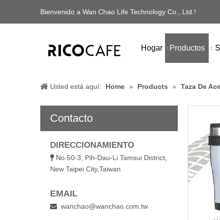
Bienvenido a Wan Chao Life Technology Co., Ltd.!
Hogar
Productos
S
Usted está aquí:
Home
»
Products
»
Taza De Ace
Contacto
DIRECCIONAMIENTO
No.50-3, Pih-Dau-Li Tamsui District,

New Taipei City,Taiwan
EMAIL
wanchao@wanchao.com.tw
