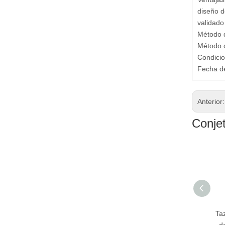
diseño d
validado
Método d
Método d
Condicio
Fecha de
Anterior
Conje
Viaje la taza auto del
Taza auto del vacío
Ta
vacío del acero
del acero inoxidable
d