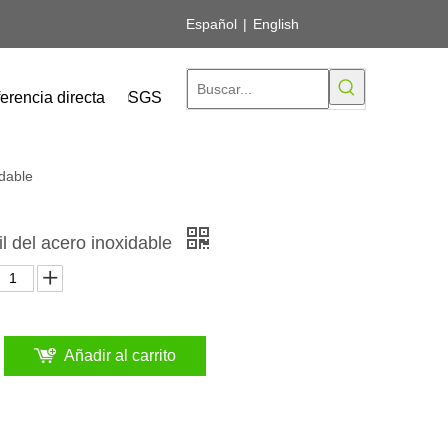
Español
|
English
erencia directa
SGS
idable
l del acero inoxidable
Añadir al carrito