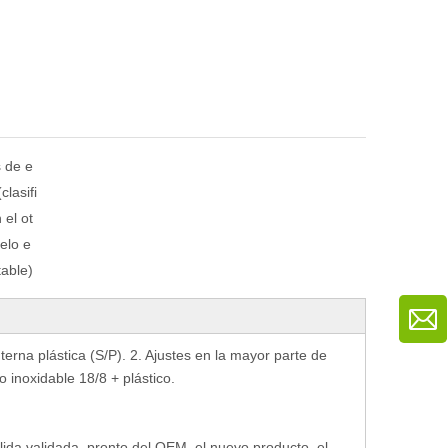
 de e
clasifi
 el ot
elo e
able)
terna plástica (S/P). 2. Ajustes en la mayor parte de
 inoxidable 18/8 + plástico.
salida validada, pronto del OEM, el nuevo producto, el