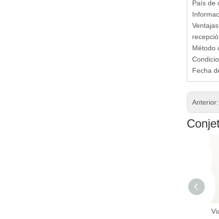
País de 
Informac
Ventajas 
recepció
Método d
Condicio
Fecha de
Anterior
Conje
Vi