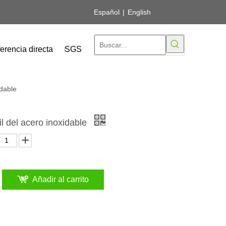
Español
|
English
erencia directa
SGS
idable
l del acero inoxidable
Añadir al carrito