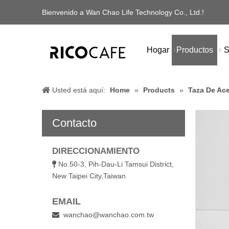
Bienvenido a Wan Chao Life Technology Co., Ltd.!
Hogar
Productos
S
Usted está aquí:
Home
»
Products
»
Taza De Ace
Contacto
DIRECCIONAMIENTO
No.50-3, Pih-Dau-Li Tamsui District,

New Taipei City,Taiwan
EMAIL
wanchao@wanchao.com.tw
