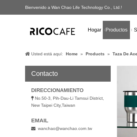
Bienvenido a Wan Chao Life Technology Co., Ltd.!
Hogar
Productos
S
Usted está aquí:
Home
»
Products
»
Taza De Ace
Contacto
DIRECCIONAMIENTO
No.50-3, Pih-Dau-Li Tamsui District,

New Taipei City,Taiwan
EMAIL
wanchao@wanchao.com.tw
