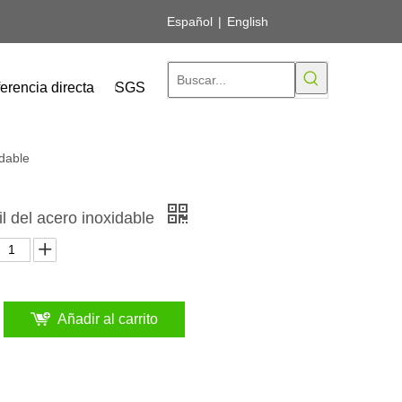
Español
|
English
erencia directa
SGS
idable
l del acero inoxidable
Añadir al carrito