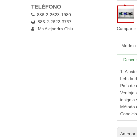
TELÉFONO
886-2-2623-1980

886-2-2622-3757

Compartir
Ms Alejandra Chiu

Modelo:
Descri
1. Ajust
bebida d
País de 
Ventajas 
insignia
Método d
Condicio
Anterior