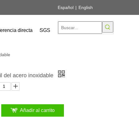
Español
|
English
erencia directa
SGS
idable
l del acero inoxidable
Añadir al carrito