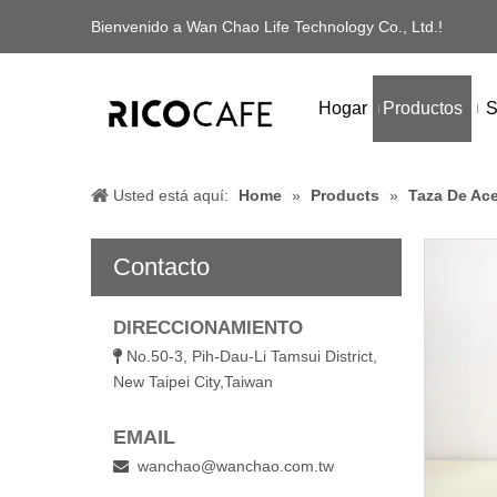
Bienvenido a Wan Chao Life Technology Co., Ltd.!
Hogar
Productos
S
Usted está aquí:
Home
»
Products
»
Taza De Ace
Contacto
DIRECCIONAMIENTO
No.50-3, Pih-Dau-Li Tamsui District,

New Taipei City,Taiwan
EMAIL
wanchao@wanchao.com.tw
