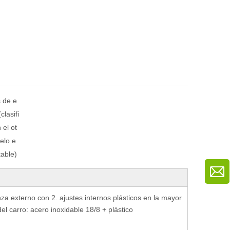
 de e
clasifi
 el ot
elo e
able)
za externo con 2. ajustes internos plásticos en la mayor
el carro: acero inoxidable 18/8 + plástico