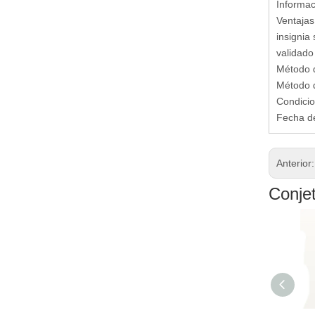
Informac
Ventajas 
insignia
validado
Método d
Método d
Condicio
Fecha de
Anterior
Conje