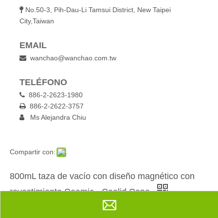
No.50-3, Pih-Dau-Li Tamsui District, New Taipei

City,Taiwan
EMAIL
wanchao@wanchao.com.tw

TELÉFONO
886-2-2623-1980

886-2-2622-3757

Ms Alejandra Chiu

Compartir con:
800mL taza de vacío con diseño magnético con
revestimiento Ceamic - Coolid Copa
Capacidad : 800ml
Big Feature : with Silicone Carry Loop