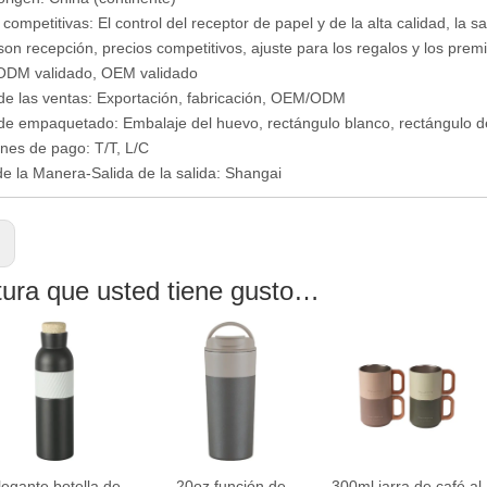
competitivas: El control del receptor de papel y de la alta calidad, la sa
 son recepción, precios competitivos, ajuste para los regalos y los pre
 ODM validado, OEM validado
e las ventas: Exportación, fabricación, OEM/ODM
e empaquetado: Embalaje del huevo, rectángulo blanco, rectángulo d
nes de pago: T/T, L/C
e la Manera-Salida de la salida: Shangai
:
tura que usted tiene gusto…
legante botella de
20oz función de
300ml jarra de café al