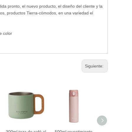
lida pronto, el nuevo producto, el diseño del cliente y la
mios, productos Tierra-cómodos, en una variedad el
e color
Siguiente:
300ml taza de café al
500ml revestimiento
360ml revestim