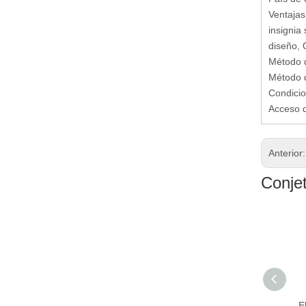
Ventajas 
insignia
diseño,
Método d
Método d
Condicio
Acceso d
Anterior
Conje
800mL taza de vacío
E