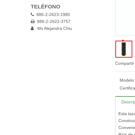
TELÉFONO
886-2-2623-1980

886-2-2622-3757

Ms Alejandra Chiu

Compartir
Modelo:
Certific
Descri
Esta taza
Construc
Convenie
País de 