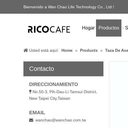
Bienvenido a Wan Chao Life Technology Co., Ltd.!
Hogar
Productos
S
Usted está aquí:
Home
»
Products
»
Taza De Ace
Contacto
DIRECCIONAMIENTO
No.50-3, Pih-Dau-Li Tamsui District,

New Taipei City,Taiwan
EMAIL
wanchao@wanchao.com.tw
