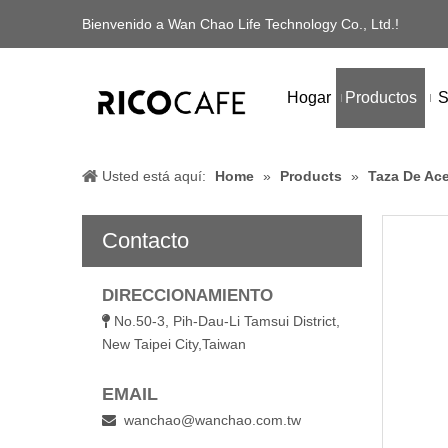
Bienvenido a Wan Chao Life Technology Co., Ltd.!
Hogar
Productos
S
Usted está aquí:
Home
»
Products
»
Taza De Ace
Contacto
DIRECCIONAMIENTO
No.50-3, Pih-Dau-Li Tamsui District,

New Taipei City,Taiwan
EMAIL
wanchao@wanchao.com.tw
