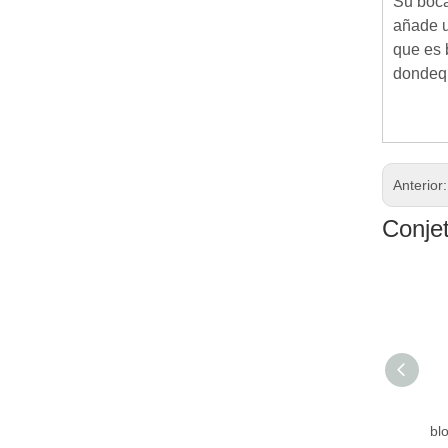
Su boca
añade u
que es 
dondequ
Anterior
Conje
800mL taza de vacío
con diseño magnético
bl