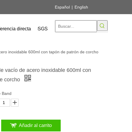
Español
|
English
erencia directa
SGS
acero inoxidable 600ml con tapón de patrón de corcho
de vacío de acero inoxidable 600ml con
de corcho
ne Band
Añadir al carrito