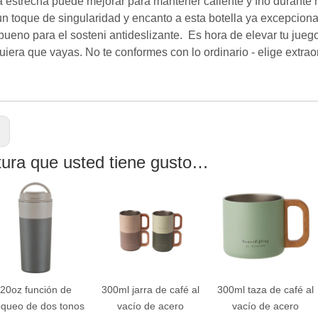
 estrecha puede mejorar para mantener caliente y frío durante
n toque de singularidad y encanto a esta botella ya excepciona
bueno para el sosteni antideslizante. Es hora de elevar tu jueg
iera que vayas. No te conformes con lo ordinario - elige extraor
:
tura que usted tiene gusto…
20oz función de
300ml jarra de café al
300ml taza de café al
oqueo de dos tonos
vacío de acero
vacío de acero