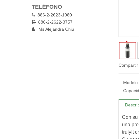
TELÉFONO
886-2-2623-1980

886-2-2622-3757

Ms Alejandra Chiu

Compartir
Modelo:
Capacid
Descri
Con su 
una pre
trulyIt