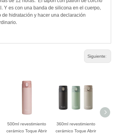
 más de 12 horas. El tapón con patrón de corcho
l. Y es con una banda de silicona en el cuerpo,
o de hidratación y hacer una declaración
dinario.
Siguiente:
500ml revestimiento
360ml revestimiento
Mug térmico de 
cerámico Toque Abrir
cerámico Toque Abrir
inoxidable apil