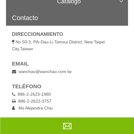
Catálogo
Contacto
DIRECCIONAMIENTO
No.50-3, Pih-Dau-Li Tamsui District, New Taipei

City,Taiwan
EMAIL
wanchao@wanchao.com.tw

TELÉFONO
886-2-2623-1980

886-2-2622-3757

Ms Alejandra Chiu

Cafetera