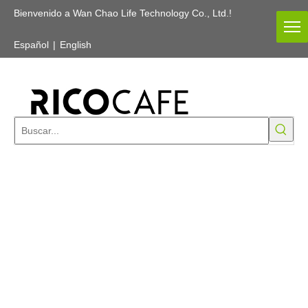
Bienvenido a Wan Chao Life Technology Co., Ltd.!
Español
|
English
Usted está aquí:
Home
»
Products
»
Titanio
»
Vajilla